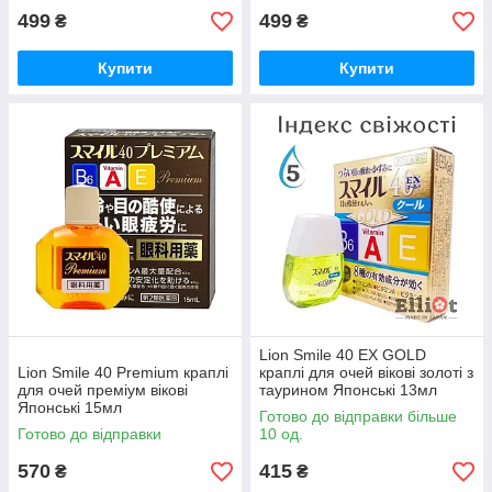
499
499
₴
₴
Купити
Купити
Lion Smile 40 EX GOLD
Lion Smile 40 Premium краплі
краплі для очей вікові золоті з
для очей преміум вікові
таурином Японські 13мл
Японські 15мл
Готово до відправки більше
Готово до відправки
10 од.
570
415
₴
₴