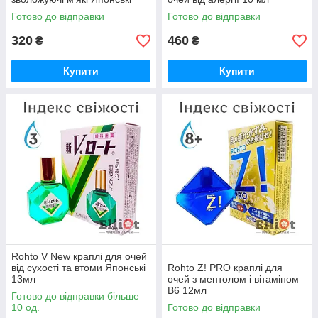
12мл
Готово до відправки
Готово до відправки
320
460
₴
₴
Купити
Купити
Rohto V New краплі для очей
від сухості та втоми Японські
Rohto Z! PRO краплі для
13мл
очей з ментолом і вітаміном
B6 12мл
Готово до відправки більше
10 од.
Готово до відправки