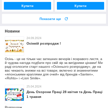
Купити
Купити
Показати ще
Новини
24.09.2024
Осінній розпродаж !
Осінь - це не тільки час затишних вечорів і яскравого листя, а
й чудова нагода подбати про свій зір за вигідними цінами! Ми
раді оголосити старт нашого «Осіннього розпродажу», де на
вас чекають знижки на всі товари, включно зі знаменитими
«японськими краплями для очей» від брендів «Santen»,
«Rohto» і «Lion Smile».
25.04.2024
День Охорони Праці 28 квітня та День Праці
1 травня
Розпродаж