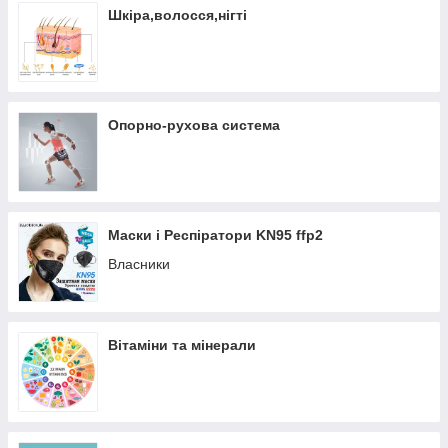
Шкіра,волосся,нігті
Опорно-рухова система
Маски і Респіратори KN95 ffp2
Власники
Вітаміни та мінерали