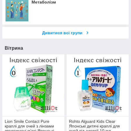
Метаболізм
Дивитися всі групи
Вітрина
Lion Smile Contact Pure
Rohto Alguard Kids Clear
краплі для очей з лінзами
Японські дитячі краплі для
зволожуючі м'які Японські
очей від алергії 10 мл