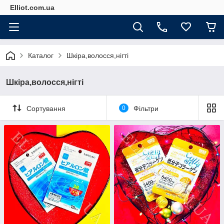
Elliot.com.ua
Каталог
Шкіра,волосся,нігті
Шкіра,волосся,нігті
Сортування
0
Фільтри