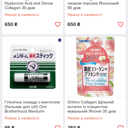
Hyaluronic Acid and Dense
смаком персика Японський
Collagen 30 днів
90 днів
Немає в наявності
Немає в наявності
650
650
₴
₴
Гігієнічна помада з ментолом
Orihiro Collagen Щільний
(бальзам для губ) Omi
колаген із плацентою
Brotherhood Menturm
жувальний Японія 30 днів
Японский
Немає в наявності
Немає в наявності
95
350
₴
₴