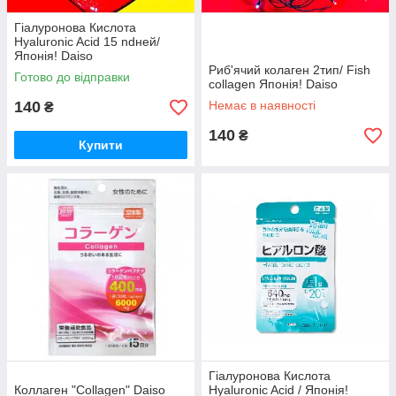
Гіалуронова Кислота
Hyaluronic Acid 15 ndней/
Японія! Daiso
Риб'ячий колаген 2тип/ Fish
Готово до відправки
collagen Японія! Daiso
140
Немає в наявності
₴
140
₴
Купити
Гіалуронова Кислота
Коллаген "Collagen" Daiso
Hyaluronic Acid / Японія!