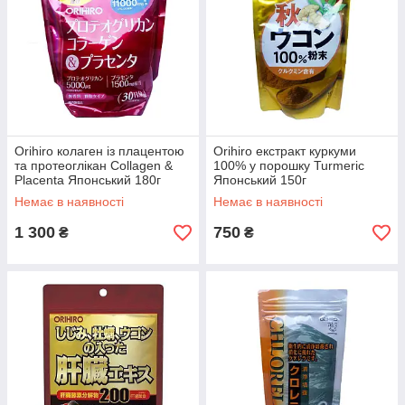
Orihiro колаген із плацентою
Orihiro екстракт куркуми
та протеоглікан Collagen &
100% у порошку Turmeric
Placenta Японський 180г
Японський 150г
Немає в наявності
Немає в наявності
1 300
750
₴
₴