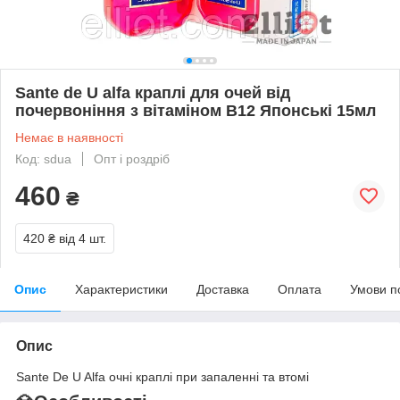
Sante de U alfa краплі для очей від
почервоніння з вітаміном В12 Японські 15мл
Немає в наявності
Код: sdua
Опт і роздріб
460
₴
420 ₴
від 4 шт.
Опис
Характеристики
Доставка
Оплата
Умови п
Опис
Sante De U Alfa очні краплі при запаленні та втомі