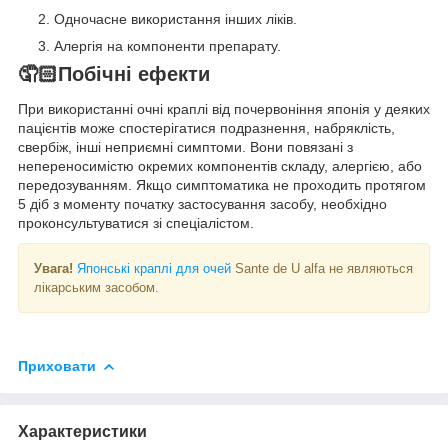
Одночасне використання інших ліків.
Алергія на компоненти препарату.
🤦🏻Побічні ефекти
При використанні очні краплі від почервоніння японія у деяких
пацієнтів може спостерігатися подразнення, набряклість,
свербіж, інші неприємні симптоми. Вони повязані з
непереносимістю окремих компонентів складу, алергією, або
передозуванням. Якщо симптоматика не проходить протягом
5 діб з моменту початку застосування засобу, необхідно
проконсультуватися зі спеціалістом.
Увага!
Японські краплі для очей
Sante de U alfa не являються
лікарським засобом.
Приховати
Характеристики