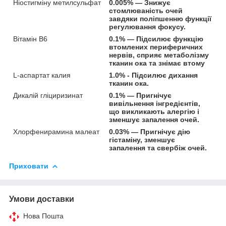
Ніостигміну метилсульфат
0.005% — Знижує
стомлюваність очей
завдяки поліпшенню функції
регулювання фокусу.
Вітамін B6
0.1% — Підсилює функцію
втомлених периферичних
нервів, сприяє метаболізму
тканин ока та знімає втому
L-аспартат калия
1.0% - Підсилює дихання
тканин ока.
Дикалій гліциризинат
0.1% — Пригнічує
вивільнення інгредієнтів,
що викликають алергію і
зменшує запалення очей.
Хлорфенирамина малеат
0.03% — Пригнічує дію
гістаміну, зменшує
запалення та свербіж очей.
Приховати
Умови доставки
Нова Пошта