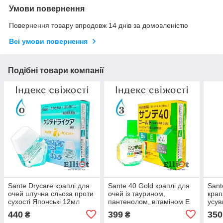
Умови повернення
Повернення товару впродовж 14 днів за домовленістю
Всі умови повернення
Подібні товари компанії
Sante Drycare краплі для
Sante 40 Gold краплі для
Sant
очей штучна сльоза проти
очей із таурином,
крап
сухості Японські 12мл
пантенолом, вітаміном E
усув
Японські 12мл
поче
440
399
350
₴
₴
B12 