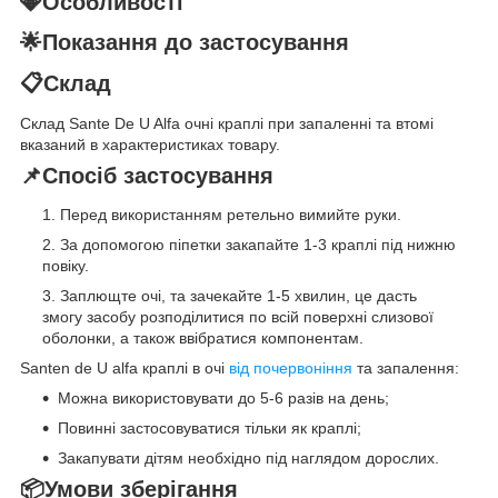
💎Особливості
🌟Показання до застосування
📋Склад
Склад Sante De U Alfa очні краплі при запаленні та втомі
вказаний в характеристиках товару.
📌Спосіб застосування
Перед використанням ретельно вимийте руки.
За допомогою піпетки закапайте 1-3 краплі під нижню
повіку.
Заплющте очі, та зачекайте 1-5 хвилин, це дасть
змогу засобу розподілитися по всій поверхні слизової
оболонки, а також ввібратися компонентам.
Santen de U alfa краплі в очі
від почервоніння
та запалення:
Можна використовувати до 5-6 разів на день;
Повинні застосовуватися тільки як краплі;
Закапувати дітям необхідно під наглядом дорослих.
📦Умови зберігання