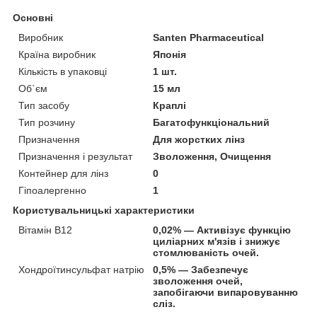
Основні
Виробник
Santen Pharmaceutical
Країна виробник
Японія
Кількість в упаковці
1 шт.
Об`єм
15 мл
Тип засобу
Краплі
Тип розчину
Багатофункціональний
Призначення
Для жорстких лінз
Призначення і результат
Зволоження, Очищення
Контейнер для лінз
0
Гіпоалергенно
1
Користувальницькі характеристики
Вітамін B12
0,02% — Активізує функцію
циліарних м'язів і знижує
стомлюваність очей.
Хондроїтинсульфат натрію
0,5% — Забезпечує
зволоження очей,
запобігаючи випаровуванню
сліз.