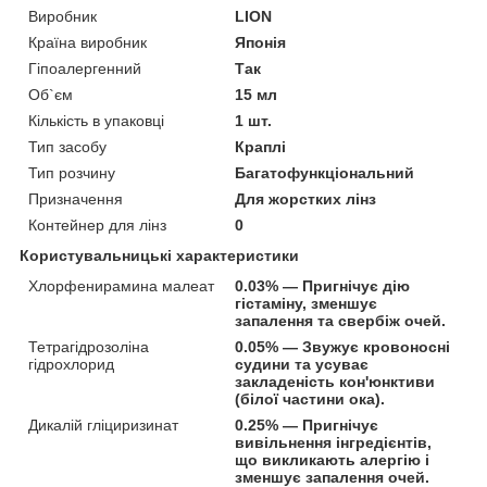
Виробник
LION
Країна виробник
Японія
Гіпоалергенний
Так
Об`єм
15 мл
Кількість в упаковці
1 шт.
Тип засобу
Краплі
Тип розчину
Багатофункціональний
Призначення
Для жорстких лінз
Контейнер для лінз
0
Користувальницькі характеристики
Хлорфенирамина малеат
0.03% — Пригнічує дію
гістаміну, зменшує
запалення та свербіж очей.
Тетрагідрозоліна
0.05% — Звужує кровоносні
гідрохлорид
судини та усуває
закладеність кон'юнктиви
(білої частини ока).
Дикалій гліциризинат
0.25% — Пригнічує
вивільнення інгредієнтів,
що викликають алергію і
зменшує запалення очей.