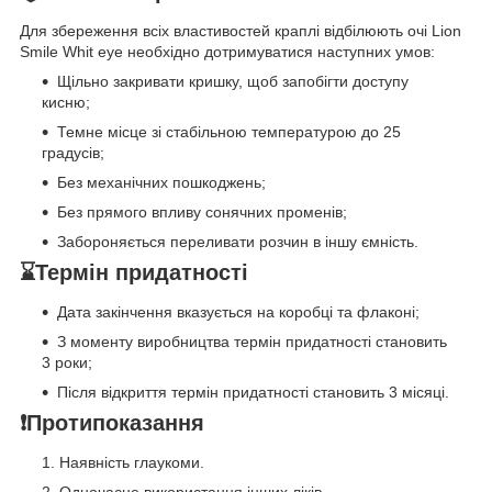
Для збереження всіх властивостей краплі відбілюють очі Lion
Smile Whit eye необхідно дотримуватися наступних умов:
Щільно закривати кришку, щоб запобігти доступу
кисню;
Темне місце зі стабільною температурою до 25
градусів;
Без механічних пошкоджень;
Без прямого впливу сонячних променів;
Забороняється переливати розчин в іншу ємність.
⌛️Термін придатності
Дата закінчення вказується на коробці та флаконі;
З моменту виробництва термін придатності становить
3 роки;
Після відкриття термін придатності становить 3 місяці.
❗Протипоказання
Наявність глаукоми.
Одночасне використання інших ліків.