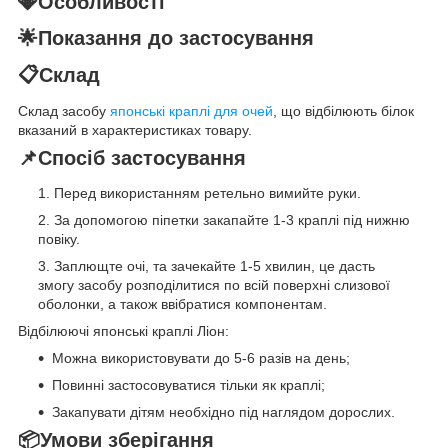
💎Особливості
🌟Показання до застосування
📋Склад
Склад засобу
японські краплі для очей
, що відбілюють білок
вказаний в характеристиках товару.
📌Спосіб застосування
Перед використанням ретельно вимийте руки.
За допомогою піпетки закапайте 1-3 краплі під нижню
повіку.
Заплющте очі, та зачекайте 1-5 хвилин, це дасть
змогу засобу розподілитися по всій поверхні слизової
оболонки, а також ввібратися компонентам.
Відбілюючі японські краплі Ліон:
Можна використовувати до 5-6 разів на день;
Повинні застосовуватися тільки як краплі;
Закапувати дітям необхідно під наглядом дорослих.
📦Умови зберігання