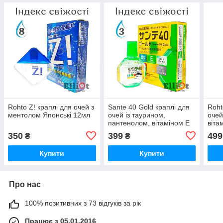
Rohto Z! краплі для очей з
Sante 40 Gold краплі для
Roht
ментолом Японські 12мл
очей із таурином,
очей
пантенолом, вітаміном E
віта
Японські 12мл
350
399
499
₴
₴
Купити
Купити
Про нас
100% позитивних з 73 відгуків за рік
Працює з 05.01.2016