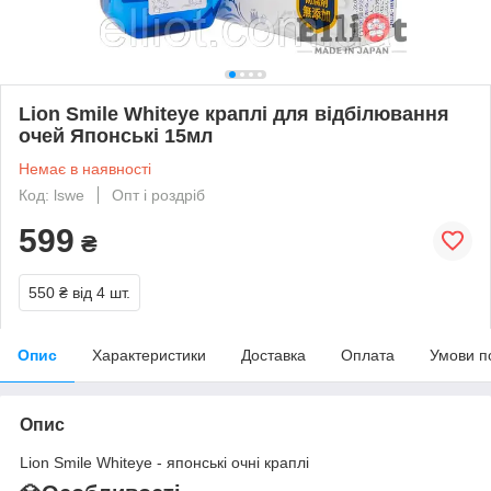
Lion Smile Whiteye краплі для відбілювання
очей Японські 15мл
Немає в наявності
Код: lswe
Опт і роздріб
599
₴
550 ₴
від 4 шт.
Опис
Характеристики
Доставка
Оплата
Умови п
Опис
Lion Smile Whiteye - японські очні краплі