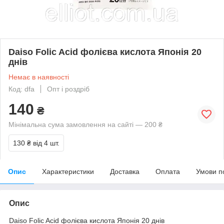
Daiso Folic Acid фолієва кислота Японія 20
днів
Немає в наявності
Код: dfa
Опт і роздріб
140
₴
Мінімальна сума замовлення на сайті — 200 ₴
130 ₴
від 4 шт.
Опис
Характеристики
Доставка
Оплата
Умови п
Опис
Daiso Folic Acid фолієва кислота Японія 20 днів