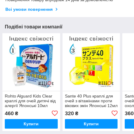
Всі умови повернення
Подібні товари компанії
Rohto Alguard Kids Clear
Sante 40 Plus краплі для
Sant
краплі для очей дитячі від
очей з вітамінами проти
очей
алергії Японські 10мл
вікових змін Японські 12мл
охол
Япон
460
320
360
₴
₴
Купити
Купити