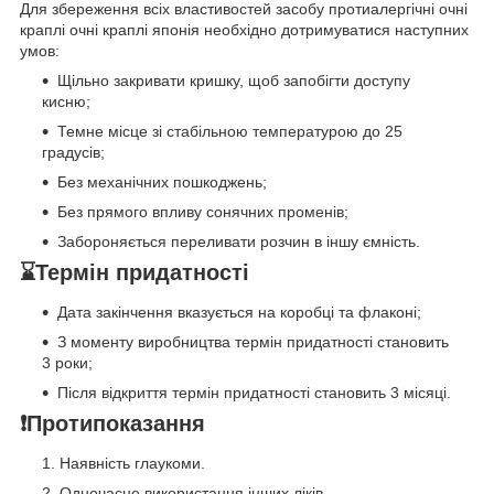
Для збереження всіх властивостей засобу протиалергічні очні
краплі очні краплі японія необхідно дотримуватися наступних
умов:
Щільно закривати кришку, щоб запобігти доступу
кисню;
Темне місце зі стабільною температурою до 25
градусів;
Без механічних пошкоджень;
Без прямого впливу сонячних променів;
Забороняється переливати розчин в іншу ємність.
⌛️Термін придатності
Дата закінчення вказується на коробці та флаконі;
З моменту виробництва термін придатності становить
3 роки;
Після відкриття термін придатності становить 3 місяці.
❗Протипоказання
Наявність глаукоми.
Одночасне використання інших ліків.