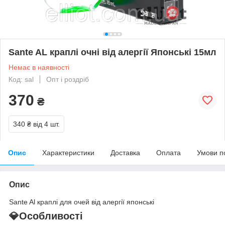
Sante AL краплі очні від алергії Японські 15мл
Немає в наявності
Код: sal
Опт і роздріб
370
₴
340 ₴
від 4 шт.
Опис
Характеристики
Доставка
Оплата
Умови п
Опис
Sante Al краплі для очей від алергії японські
💎Особливості