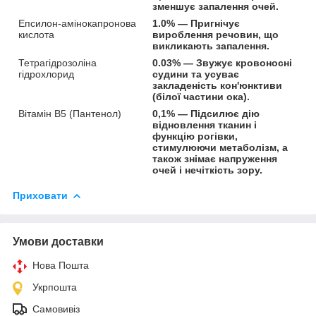
зменшує запалення очей.
Епсилон-амінокапронова
1.0% — Пригнічує
кислота
вироблення речовин, що
викликають запалення.
Тетрагідрозоліна
0.03% — Звужує кровоносні
гідрохлорид
судини та усуває
закладеність кон'юнктиви
(білої частини ока).
Вітамін B5 (Пантенол)
0,1% — Підсилює дію
відновлення тканин і
функцію рогівки,
стимулюючи метаболізм, а
також знімає напруження
очей і нечіткість зору.
Приховати
Умови доставки
Нова Пошта
Укрпошта
Самовивіз