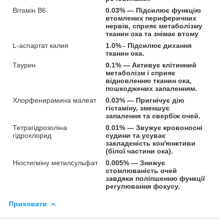
Вітамін B6
0.03% — Підсилює функцію
втомлених периферичних
нервів, сприяє метаболізму
тканин ока та знімає втому
L-аспартат калия
1.0% - Підсилює дихання
тканин ока.
Таурин
0.1% — Активує клітинний
метаболізм і сприяє
відновленню тканин ока,
пошкоджених запаленням.
Хлорфенирамина малеат
0.03% — Пригнічує дію
гістаміну, зменшує
запалення та свербіж очей.
Тетрагідрозоліна
0.01% — Звужує кровоносні
гідрохлорид
судини та усуває
закладеність кон'юнктиви
(білої частини ока).
Ніостигміну метилсульфат
0.005% — Знижує
стомлюваність очей
завдяки поліпшенню функції
регулювання фокусу.
Приховати