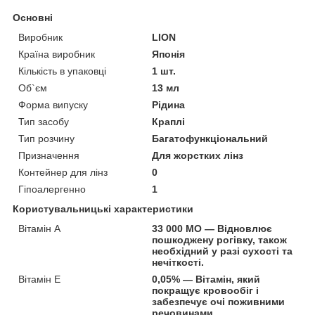
Основні
Виробник
LION
Країна виробник
Японія
Кількість в упаковці
1 шт.
Об`єм
13 мл
Форма випуску
Рідина
Тип засобу
Краплі
Тип розчину
Багатофункціональний
Призначення
Для жорстких лінз
Контейнер для лінз
0
Гіпоалергенно
1
Користувальницькі характеристики
Вітамін А
33 000 МО — Відновлює
пошкоджену рогівку, також
необхідний у разі сухості та
нечіткості.
Вітамін Е
0,05% — Вітамін, який
покращує кровообіг і
забезпечує очі поживними
речовинами.