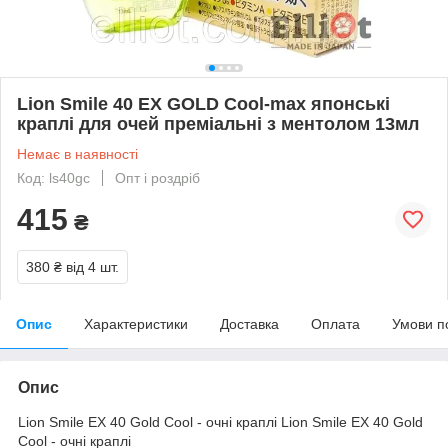
Lion Smile 40 EX GOLD Cool-max японські
краплі для очей преміальні з ментолом 13мл
Немає в наявності
Код: ls40gc
Опт і роздріб
415
₴
380 ₴
від 4 шт.
Опис
Характеристики
Доставка
Оплата
Умови п
Опис
Lion Smile EX 40 Gold Cool - очні краплі Lion Smile EX 40 Gold
Cool - очні краплі