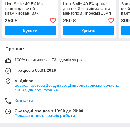
Lion Smile 40 EX Mild
Lion Smile 40 EX краплі
Sant
краплі для очей
для очей вітамінізовані з
очей
вітамінізовані мякі
ментолом Японські 15мл
пант
вітамінізовані Японські
Япон
250
250
399
₴
₴
Купити
Купити
Про нас
100% позитивних з 73 відгуків за рік
Працює з 05.01.2016
м. Дніпро
Бориса Кротова 1б, Дніпро, Дніпропетровська область,
49033, Дніпро, Україна
Контакти
Сьогодні працює з 10:00 до 20:00
Показати весь графік роботи