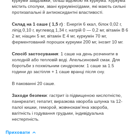
куркуми завдовжки, більш відомою як куркума. Куркума
містить сполуки, звані куркуміноїдами, які мають сильні
протизапальні й антиоксидантні властивості.
Склад на 1 саше ( 1,5 г)
: Енергія 6 ккал, білок 0,02 г,
ліпід 0,10 г, вуглевод 1,34 г, натрій 0 — 0,2 мг, вітамін В 6
2 мг, ніацин 5 мг, вітамін Е 4 мг, куркумін 70 мг,
ферментований порошок куркуми 200 мг, інозит 10 мг.
Спосіб застосування
: 1 саше на день розчинити в
холодній або тепловій воді. Апельсиновий смак. Для
боротьби з похмільним синдромом: 1 саше за 1.5
години до застілля + 1 саше вранці після сну.
В пакованні 20 саше.
Заходи безпеки
: гастрит із підвищеною кислотністю,
панкреатит, гепатит, виразкова хвороба шлунка та 12-
палої кишки, геморой, жовчнокам'яна хвороба,
вагітність і годування грудьми, індивідуальна
нестерпність.
Приховати