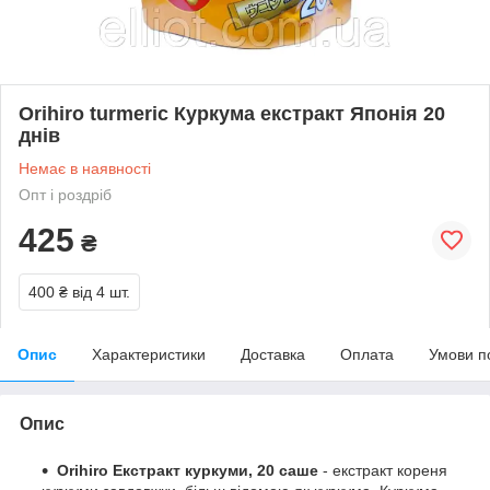
Orihiro turmeric Куркума екстракт Японія 20
днів
Немає в наявності
Опт і роздріб
425
₴
400 ₴
від 4 шт.
Опис
Характеристики
Доставка
Оплата
Умови п
Опис
Orihiro Екстракт куркуми, 20 саше
- екстракт кореня