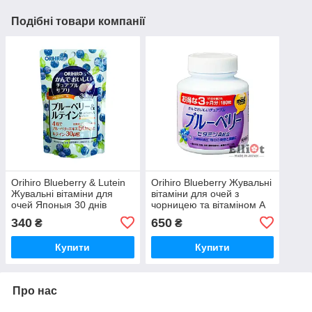
Подібні товари компанії
Orihiro Blueberry & Lutein
Orihiro Blueberry Жувальні
Жувальні вітаміни для
вітаміни для очей з
очей Японыя 30 днів
чорницею та вітаміном А
Японія 90 днів
340
650
₴
₴
Купити
Купити
Про нас